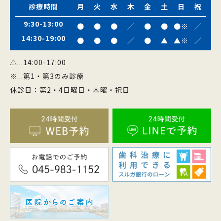
診療時間
月
火
水
木
金
土
日
祝
9:30-13:00
●
●
●
／
●
●
●※
／
14:30-19:00
●
●
●
／
●
▲
▲※
／
△...14:00-17:00
※...第1・第3のみ診療
休診日：第2・4日曜日・木曜・祝日