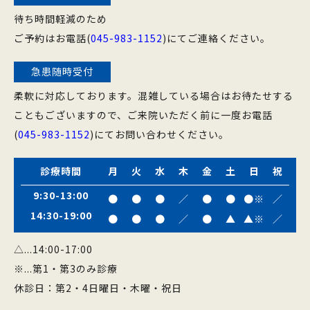
待ち時間軽減のため
ご予約はお電話(
045-983-1152
)にてご連絡ください。
急患随時受付
柔軟に対応しております。混雑している場合はお待たせする
こともございますので、ご来院いただく前に一度お電話
(
045-983-1152
)にてお問い合わせください。
診療時間
月
火
水
木
金
土
日
祝
9:30-13:00
●
●
●
／
●
●
●※
／
14:30-19:00
●
●
●
／
●
▲
▲※
／
△...14:00-17:00
※...第1・第3のみ診療
休診日：第2・4日曜日・木曜・祝日