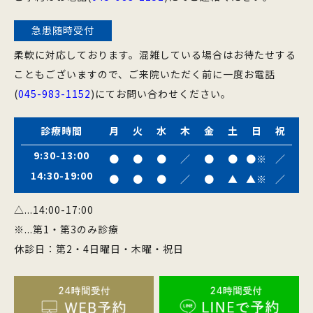
急患随時受付
柔軟に対応しております。混雑している場合はお待たせする
こともございますので、ご来院いただく前に一度お電話
(
045-983-1152
)にてお問い合わせください。
診療時間
月
火
水
木
金
土
日
祝
9:30-13:00
●
●
●
／
●
●
●※
／
14:30-19:00
●
●
●
／
●
▲
▲※
／
△...14:00-17:00
※...第1・第3のみ診療
休診日：第2・4日曜日・木曜・祝日